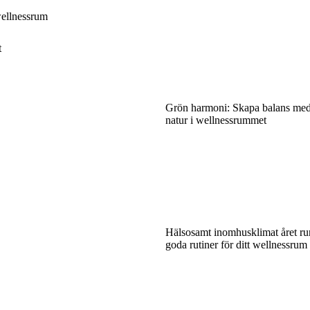
wellnessrum
t
Grön harmoni: Skapa balans med
natur i wellnessrummet
Hälsosamt inomhusklimat året ru
goda rutiner för ditt wellnessrum