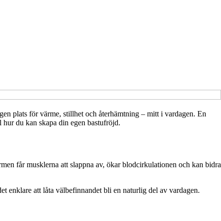
egen plats för värme, stillhet och återhämtning – mitt i vardagen. En
l hur du kan skapa din egen bastufröjd.
ärmen får musklerna att slappna av, ökar blodcirkulationen och kan bidra
t enklare att låta välbefinnandet bli en naturlig del av vardagen.