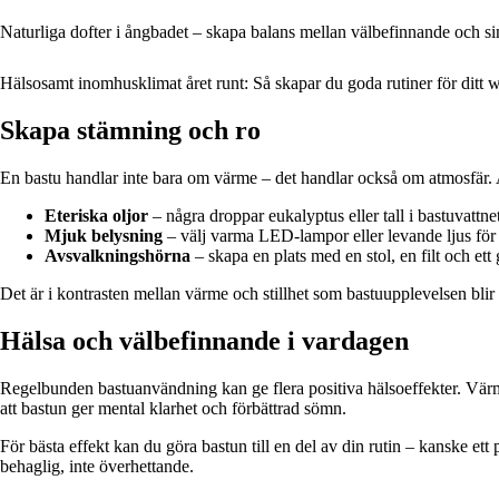
Naturliga dofter i ångbadet – skapa balans mellan välbefinnande och si
Hälsosamt inomhusklimat året runt: Så skapar du goda rutiner för ditt 
Skapa stämning och ro
En bastu handlar inte bara om värme – det handlar också om atmosfär. A
Eteriska oljor
– några droppar eukalyptus eller tall i bastuvattne
Mjuk belysning
– välj varma LED-lampor eller levande ljus för
Avsvalkningshörna
– skapa en plats med en stol, en filt och ett 
Det är i kontrasten mellan värme och stillhet som bastuupplevelsen blir
Hälsa och välbefinnande i vardagen
Regelbunden bastuanvändning kan ge flera positiva hälsoeffekter. Värme
att bastun ger mental klarhet och förbättrad sömn.
För bästa effekt kan du göra bastun till en del av din rutin – kanske e
behaglig, inte överhettande.