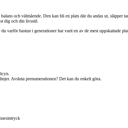
 balans och välmående. Den kan bli en plats där du andas ut, släpper tan
 dig och din livsstil.
r du varför bastun i generationer har varit en av de mest uppskattade pl
licyn.
ktlinjer. Avsluta prenumerationen? Det kan du enkelt göra.
nnesintryck