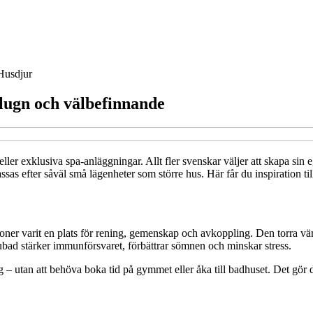
Husdjur
 lugn och välbefinnande
eller exklusiva spa-anläggningar. Allt fler svenskar väljer att skapa sin 
s efter såväl små lägenheter som större hus. Här får du inspiration til
tioner varit en plats för rening, gemenskap och avkoppling. Den torra v
ubad stärker immunförsvaret, förbättrar sömnen och minskar stress.
– utan att behöva boka tid på gymmet eller åka till badhuset. Det gör de