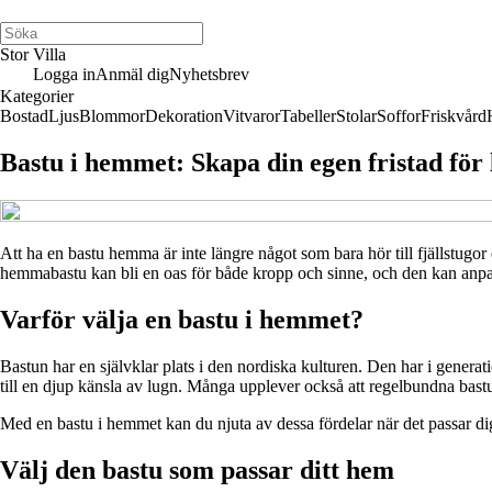
Stor Villa
Logga in
Anmäl dig
Nyhetsbrev
Kategorier
Bostad
Ljus
Blommor
Dekoration
Vitvaror
Tabeller
Stolar
Soffor
Friskvård
Bastu i hemmet: Skapa din egen fristad för
Att ha en bastu hemma är inte längre något som bara hör till fjällstugor 
hemmabastu kan bli en oas för både kropp och sinne, och den kan anpassa
Varför välja en bastu i hemmet?
Bastun har en självklar plats i den nordiska kulturen. Den har i genera
till en djup känsla av lugn. Många upplever också att regelbundna bast
Med en bastu i hemmet kan du njuta av dessa fördelar när det passar dig 
Välj den bastu som passar ditt hem