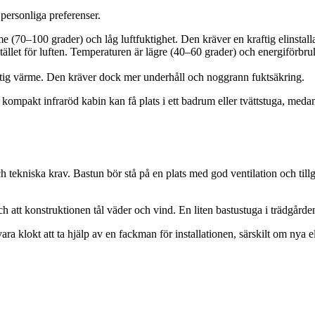
personliga preferenser.
 (70–100 grader) och låg luftfuktighet. Den kräver en kraftig elinstall
stället för luften. Temperaturen är lägre (40–60 grader) och energiförb
tig värme. Den kräver dock mer underhåll och noggrann fuktsäkring.
mpakt infraröd kabin kan få plats i ett badrum eller tvättstuga, medan e
ch tekniska krav. Bastun bör stå på en plats med god ventilation och tillg
 att konstruktionen tål väder och vind. En liten bastustuga i trädgården k
a klokt att ta hjälp av en fackman för installationen, särskilt om nya 