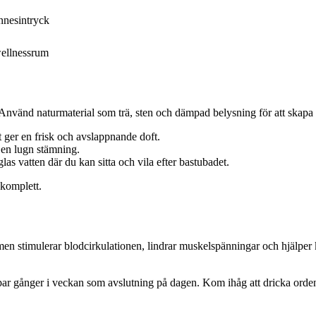
nnesintryck
wellnessrum
nvänd naturmaterial som trä, sten och dämpad belysning för att skapa e
t ger en frisk och avslappnande doft.
 en lugn stämning.
glas vatten där du kan sitta och vila efter bastubadet.
 komplett.
n stimulerar blodcirkulationen, lindrar muskelspänningar och hjälper k
tt par gånger i veckan som avslutning på dagen. Kom ihåg att dricka ord