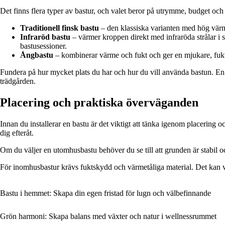
Det finns flera typer av bastur, och valet beror på utrymme, budget och 
Traditionell finsk bastu
– den klassiska varianten med hög värme
Infraröd bastu
– värmer kroppen direkt med infraröda strålar i 
bastusessioner.
Ångbastu
– kombinerar värme och fukt och ger en mjukare, fuk
Fundera på hur mycket plats du har och hur du vill använda bastun. En ko
trädgården.
Placering och praktiska överväganden
Innan du installerar en bastu är det viktigt att tänka igenom placering o
dig efteråt.
Om du väljer en utomhusbastu behöver du se till att grunden är stabil och
För inomhusbastur krävs fuktskydd och värmetåliga material. Det kan var
Bastu i hemmet: Skapa din egen fristad för lugn och välbefinnande
Grön harmoni: Skapa balans med växter och natur i wellnessrummet