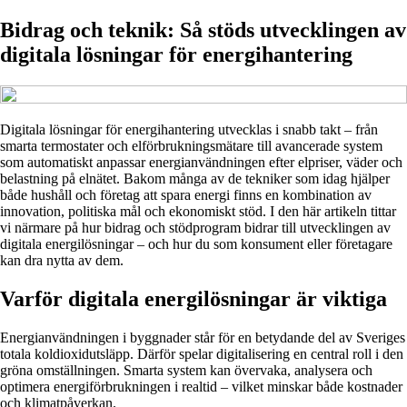
Bidrag och teknik: Så stöds utvecklingen av
digitala lösningar för energihantering
Digitala lösningar för energihantering utvecklas i snabb takt – från
smarta termostater och elförbrukningsmätare till avancerade system
som automatiskt anpassar energianvändningen efter elpriser, väder och
belastning på elnätet. Bakom många av de tekniker som idag hjälper
både hushåll och företag att spara energi finns en kombination av
innovation, politiska mål och ekonomiskt stöd. I den här artikeln tittar
vi närmare på hur bidrag och stödprogram bidrar till utvecklingen av
digitala energilösningar – och hur du som konsument eller företagare
kan dra nytta av dem.
Varför digitala energilösningar är viktiga
Energianvändningen i byggnader står för en betydande del av Sveriges
totala koldioxidutsläpp. Därför spelar digitalisering en central roll i den
gröna omställningen. Smarta system kan övervaka, analysera och
optimera energiförbrukningen i realtid – vilket minskar både kostnader
och klimatpåverkan.