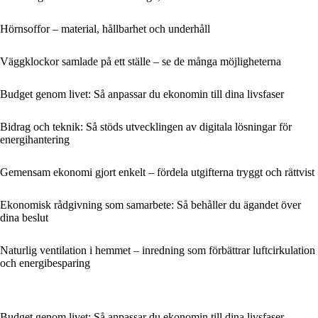
Hörnsoffor – material, hållbarhet och underhåll
Väggklockor samlade på ett ställe – se de många möjligheterna
Budget genom livet: Så anpassar du ekonomin till dina livsfaser
Bidrag och teknik: Så stöds utvecklingen av digitala lösningar för
energihantering
Gemensam ekonomi gjort enkelt – fördela utgifterna tryggt och rättvist
Ekonomisk rådgivning som samarbete: Så behåller du ägandet över
dina beslut
Naturlig ventilation i hemmet – inredning som förbättrar luftcirkulation
och energibesparing
Budget genom livet: Så anpassar du ekonomin till dina livsfaser