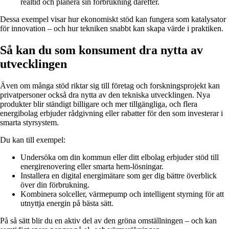
realtid och planera sin förbrukning därefter.
Dessa exempel visar hur ekonomiskt stöd kan fungera som katalysator
för innovation – och hur tekniken snabbt kan skapa värde i praktiken.
Så kan du som konsument dra nytta av
utvecklingen
Även om många stöd riktar sig till företag och forskningsprojekt kan
privatpersoner också dra nytta av den tekniska utvecklingen. Nya
produkter blir ständigt billigare och mer tillgängliga, och flera
energibolag erbjuder rådgivning eller rabatter för den som investerar i
smarta styrsystem.
Du kan till exempel:
Undersöka om din kommun eller ditt elbolag erbjuder stöd till
energirenovering eller smarta hem-lösningar.
Installera en digital energimätare som ger dig bättre överblick
över din förbrukning.
Kombinera solceller, värmepump och intelligent styrning för att
utnyttja energin på bästa sätt.
På så sätt blir du en aktiv del av den gröna omställningen – och kan