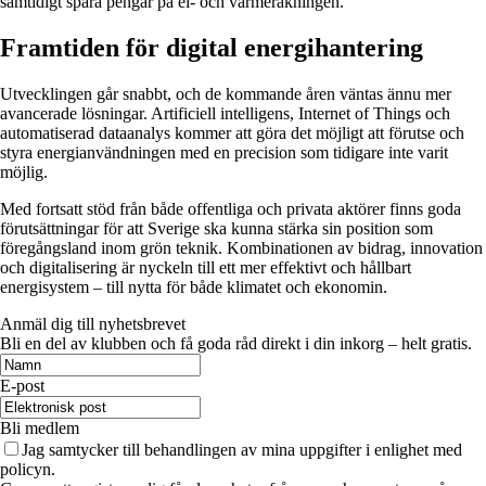
samtidigt spara pengar på el- och värmeräkningen.
Framtiden för digital energihantering
Utvecklingen går snabbt, och de kommande åren väntas ännu mer
avancerade lösningar. Artificiell intelligens, Internet of Things och
automatiserad dataanalys kommer att göra det möjligt att förutse och
styra energianvändningen med en precision som tidigare inte varit
möjlig.
Med fortsatt stöd från både offentliga och privata aktörer finns goda
förutsättningar för att Sverige ska kunna stärka sin position som
föregångsland inom grön teknik. Kombinationen av bidrag, innovation
och digitalisering är nyckeln till ett mer effektivt och hållbart
energisystem – till nytta för både klimatet och ekonomin.
Anmäl dig till nyhetsbrevet
Bli en del av klubben och få goda råd direkt i din inkorg – helt gratis.
E-post
Bli medlem
Jag samtycker till behandlingen av mina uppgifter i enlighet med
policyn.