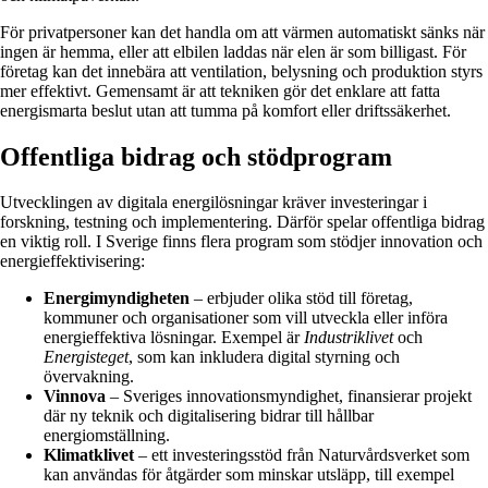
För privatpersoner kan det handla om att värmen automatiskt sänks när
ingen är hemma, eller att elbilen laddas när elen är som billigast. För
företag kan det innebära att ventilation, belysning och produktion styrs
mer effektivt. Gemensamt är att tekniken gör det enklare att fatta
energismarta beslut utan att tumma på komfort eller driftssäkerhet.
Offentliga bidrag och stödprogram
Utvecklingen av digitala energilösningar kräver investeringar i
forskning, testning och implementering. Därför spelar offentliga bidrag
en viktig roll. I Sverige finns flera program som stödjer innovation och
energieffektivisering:
Energimyndigheten
– erbjuder olika stöd till företag,
kommuner och organisationer som vill utveckla eller införa
energieffektiva lösningar. Exempel är
Industriklivet
och
Energisteget
, som kan inkludera digital styrning och
övervakning.
Vinnova
– Sveriges innovationsmyndighet, finansierar projekt
där ny teknik och digitalisering bidrar till hållbar
energiomställning.
Klimatklivet
– ett investeringsstöd från Naturvårdsverket som
kan användas för åtgärder som minskar utsläpp, till exempel