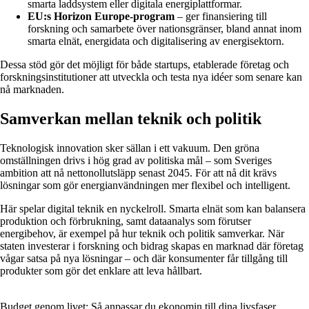
smarta laddsystem eller digitala energiplattformar.
EU:s Horizon Europe-program
– ger finansiering till
forskning och samarbete över nationsgränser, bland annat inom
smarta elnät, energidata och digitalisering av energisektorn.
Dessa stöd gör det möjligt för både startups, etablerade företag och
forskningsinstitutioner att utveckla och testa nya idéer som senare kan
nå marknaden.
Samverkan mellan teknik och politik
Teknologisk innovation sker sällan i ett vakuum. Den gröna
omställningen drivs i hög grad av politiska mål – som Sveriges
ambition att nå nettonollutsläpp senast 2045. För att nå dit krävs
lösningar som gör energianvändningen mer flexibel och intelligent.
Här spelar digital teknik en nyckelroll. Smarta elnät som kan balansera
produktion och förbrukning, samt dataanalys som förutser
energibehov, är exempel på hur teknik och politik samverkar. När
staten investerar i forskning och bidrag skapas en marknad där företag
vågar satsa på nya lösningar – och där konsumenter får tillgång till
produkter som gör det enklare att leva hållbart.
Budget genom livet: Så anpassar du ekonomin till dina livsfaser