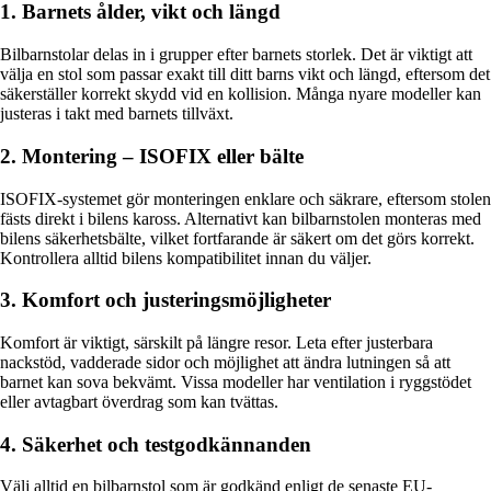
1. Barnets ålder, vikt och längd
Bilbarnstolar delas in i grupper efter barnets storlek. Det är viktigt att
välja en stol som passar exakt till ditt barns vikt och längd, eftersom det
säkerställer korrekt skydd vid en kollision. Många nyare modeller kan
justeras i takt med barnets tillväxt.
2. Montering – ISOFIX eller bälte
ISOFIX-systemet gör monteringen enklare och säkrare, eftersom stolen
fästs direkt i bilens kaross. Alternativt kan bilbarnstolen monteras med
bilens säkerhetsbälte, vilket fortfarande är säkert om det görs korrekt.
Kontrollera alltid bilens kompatibilitet innan du väljer.
3. Komfort och justeringsmöjligheter
Komfort är viktigt, särskilt på längre resor. Leta efter justerbara
nackstöd, vadderade sidor och möjlighet att ändra lutningen så att
barnet kan sova bekvämt. Vissa modeller har ventilation i ryggstödet
eller avtagbart överdrag som kan tvättas.
4. Säkerhet och testgodkännanden
Välj alltid en bilbarnstol som är godkänd enligt de senaste EU-