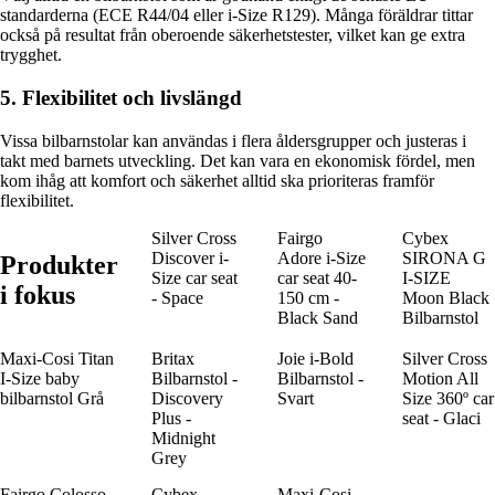
standarderna (ECE R44/04 eller i-Size R129). Många föräldrar tittar
också på resultat från oberoende säkerhetstester, vilket kan ge extra
trygghet.
5. Flexibilitet och livslängd
Vissa bilbarnstolar kan användas i flera åldersgrupper och justeras i
takt med barnets utveckling. Det kan vara en ekonomisk fördel, men
kom ihåg att komfort och säkerhet alltid ska prioriteras framför
flexibilitet.
Silver Cross
Fairgo
Cybex
Discover i-
Adore i-Size
SIRONA G
Produkter
Size car seat
car seat 40-
I-SIZE
i fokus
- Space
150 cm -
Moon Black
Black Sand
Bilbarnstol
Maxi-Cosi Titan
Britax
Joie i-Bold
Silver Cross
I-Size baby
Bilbarnstol -
Bilbarnstol -
Motion All
bilbarnstol Grå
Discovery
Svart
Size 360º car
Plus -
seat - Glaci
Midnight
Grey
Fairgo Colosso
Cybex
Maxi-Cosi