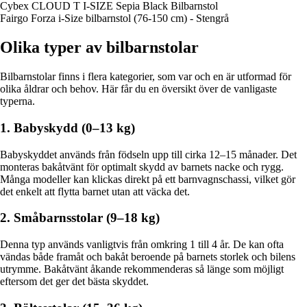
Cybex CLOUD T I-SIZE Sepia Black Bilbarnstol
Fairgo Forza i-Size bilbarnstol (76-150 cm) - Stengrå
Olika typer av bilbarnstolar
Bilbarnstolar finns i flera kategorier, som var och en är utformad för
olika åldrar och behov. Här får du en översikt över de vanligaste
typerna.
1. Babyskydd (0–13 kg)
Babyskyddet används från födseln upp till cirka 12–15 månader. Det
monteras bakåtvänt för optimalt skydd av barnets nacke och rygg.
Många modeller kan klickas direkt på ett barnvagnschassi, vilket gör
det enkelt att flytta barnet utan att väcka det.
2. Småbarnsstolar (9–18 kg)
Denna typ används vanligtvis från omkring 1 till 4 år. De kan ofta
vändas både framåt och bakåt beroende på barnets storlek och bilens
utrymme. Bakåtvänt åkande rekommenderas så länge som möjligt
eftersom det ger det bästa skyddet.