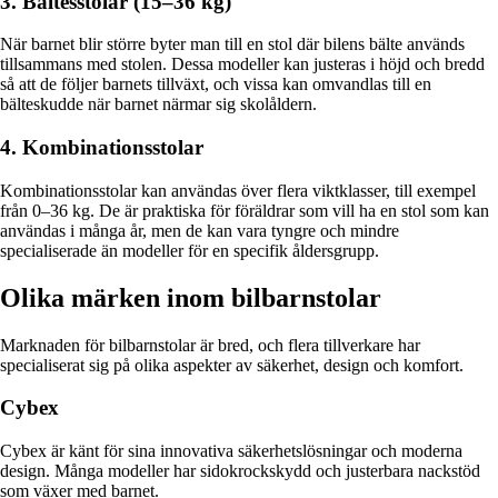
3. Bältesstolar (15–36 kg)
När barnet blir större byter man till en stol där bilens bälte används
tillsammans med stolen. Dessa modeller kan justeras i höjd och bredd
så att de följer barnets tillväxt, och vissa kan omvandlas till en
bälteskudde när barnet närmar sig skolåldern.
4. Kombinationsstolar
Kombinationsstolar kan användas över flera viktklasser, till exempel
från 0–36 kg. De är praktiska för föräldrar som vill ha en stol som kan
användas i många år, men de kan vara tyngre och mindre
specialiserade än modeller för en specifik åldersgrupp.
Olika märken inom bilbarnstolar
Marknaden för bilbarnstolar är bred, och flera tillverkare har
specialiserat sig på olika aspekter av säkerhet, design och komfort.
Cybex
Cybex är känt för sina innovativa säkerhetslösningar och moderna
design. Många modeller har sidokrockskydd och justerbara nackstöd
som växer med barnet.