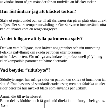
användas inom några månader för att undvika att bläcket torkar.
Hur förhindrar jag att bläcket torkar?
Skriv ut regelbundet och se till att skrivaren står på en plats utan direkt
solljus eller stora temperaturväxlingar. Om skrivaren inte används ofta
kan du ibland köra en rengöringscykel.
Är det billigare att fylla patronerna själv?
Det kan vara billigare, men kräver noggrannhet och rätt utrustning.
Felaktig påfyllning kan skada patronen eller försämra
utskriftskvaliteten. För många användare är professionell påfyllning
eller kompatibla patroner ett bättre alternativ.
Vad betyder “sidutbyte”?
Sidutbyte anger hur många sidor en patron kan skriva ut innan den tar
slut. Siffran baseras på standardiserade tester, men det faktiska antalet
sidor beror på hur mycket bläck som används per utskrift.
Anmäl dig till nyhetsbrevet
Bli en del av klubben och få goda råd direkt i din inkorg – helt gratis.