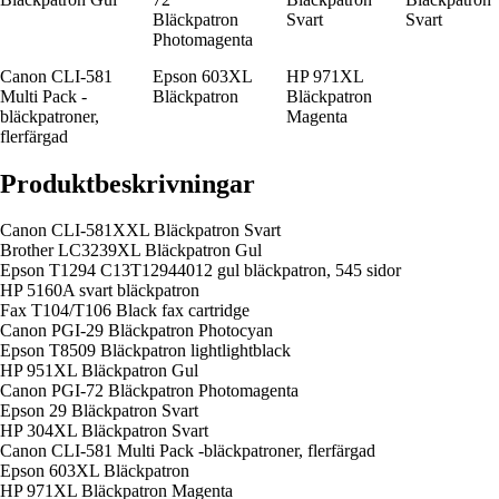
Bläckpatron
Svart
Svart
Photomagenta
Canon CLI-581
Epson 603XL
HP 971XL
Multi Pack -
Bläckpatron
Bläckpatron
bläckpatroner,
Magenta
flerfärgad
Produktbeskrivningar
Canon CLI-581XXL Bläckpatron Svart
Brother LC3239XL Bläckpatron Gul
Epson T1294 C13T12944012 gul bläckpatron, 545 sidor
HP 5160A svart bläckpatron
Fax T104/T106 Black fax cartridge
Canon PGI-29 Bläckpatron Photocyan
Epson T8509 Bläckpatron lightlightblack
HP 951XL Bläckpatron Gul
Canon PGI-72 Bläckpatron Photomagenta
Epson 29 Bläckpatron Svart
HP 304XL Bläckpatron Svart
Canon CLI-581 Multi Pack -bläckpatroner, flerfärgad
Epson 603XL Bläckpatron
HP 971XL Bläckpatron Magenta