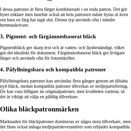
I dessa patroner är flera färger kombinerade i en enda patron. Det gör
bytet enklare men innebär också att hela patronen måste bytas ut även
om bara en färg har tagit slut. Denna typ används ofta i mindre
hemmaskrivare.
3. Pigment- och färgämnesbaserat bläck
Pigmentbläck ger skarp text och är vatten- och ljusbeständigt, vilket
gör det idealiskt för dokument. Färgämnesbaserat bläck ger livligare
färger och används ofta för fotoutskrifter.
4. Påfyllningsbara och kompatibla patroner
Påfyllningsbara patroner kan användas flera gånger genom att tillsätta
nytt bläck, medan kompatibla patroner tillverkas av tredjepartsföretag.
De kan vara billigare än originalpatroner, men kvaliteten varierar, så
det är viktigt att välja en pålitlig tillverkare.
Olika bläckpatronmärken
Marknaden för bläckpatroner domineras av några stora tillverkare, men
det finns också många tredjepartsleverantörer som erbjuder kompatibla