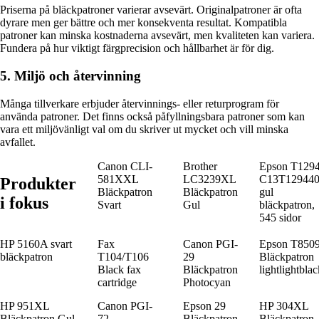
Priserna på bläckpatroner varierar avsevärt. Originalpatroner är ofta
dyrare men ger bättre och mer konsekventa resultat. Kompatibla
patroner kan minska kostnaderna avsevärt, men kvaliteten kan variera.
Fundera på hur viktigt färgprecision och hållbarhet är för dig.
5. Miljö och återvinning
Många tillverkare erbjuder återvinnings- eller returprogram för
använda patroner. Det finns också påfyllningsbara patroner som kan
vara ett miljövänligt val om du skriver ut mycket och vill minska
avfallet.
Canon CLI-
Brother
Epson T129
581XXL
LC3239XL
C13T12944
Produkter
Bläckpatron
Bläckpatron
gul
i fokus
Svart
Gul
bläckpatron,
545 sidor
HP 5160A svart
Fax
Canon PGI-
Epson T850
bläckpatron
T104/T106
29
Bläckpatron
Black fax
Bläckpatron
lightlightblac
cartridge
Photocyan
HP 951XL
Canon PGI-
Epson 29
HP 304XL
Bläckpatron Gul
72
Bläckpatron
Bläckpatron