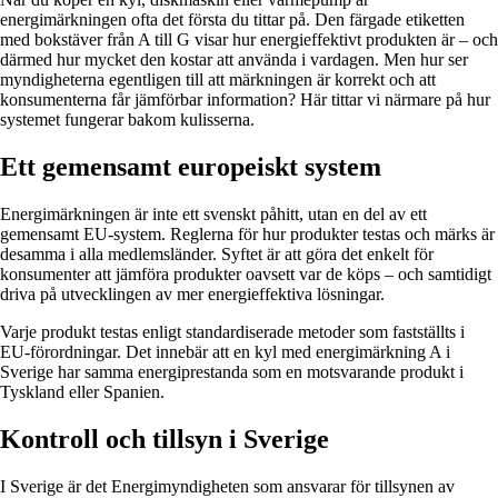
energimärkningen ofta det första du tittar på. Den färgade etiketten
med bokstäver från A till G visar hur energieffektivt produkten är – och
därmed hur mycket den kostar att använda i vardagen. Men hur ser
myndigheterna egentligen till att märkningen är korrekt och att
konsumenterna får jämförbar information? Här tittar vi närmare på hur
systemet fungerar bakom kulisserna.
Ett gemensamt europeiskt system
Energimärkningen är inte ett svenskt påhitt, utan en del av ett
gemensamt EU-system. Reglerna för hur produkter testas och märks är
desamma i alla medlemsländer. Syftet är att göra det enkelt för
konsumenter att jämföra produkter oavsett var de köps – och samtidigt
driva på utvecklingen av mer energieffektiva lösningar.
Varje produkt testas enligt standardiserade metoder som fastställts i
EU-förordningar. Det innebär att en kyl med energimärkning A i
Sverige har samma energiprestanda som en motsvarande produkt i
Tyskland eller Spanien.
Kontroll och tillsyn i Sverige
I Sverige är det Energimyndigheten som ansvarar för tillsynen av