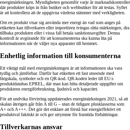
energimärkningen. Myndigheten genomför varje år marknadskontroller
där produkter köps in från butiker och webbutiker för att testas. Syftet
är att kontrollera att de uppgivna värdena stämmer med verkligheten.
Om en produkt visar sig använda mer energi än vad som anges på
etiketten kan tillverkaren eller importören tvingas rätta märkningen, dra
tillbaka produkten eller i vissa fall betala sanktionsavgifter. Denna
kontroll är avgörande för att konsumenterna ska kunna lita på
informationen när de väljer nya apparater till hemmet.
Enhetlig information till konsumenterna
Ett viktigt mål med energimärkningen är att informationen ska vara
tydlig och jämförbar. Därför har etiketten ett fast utseende med
färgskala, symboler och en QR-kod. QR-koden leder till EU:s
produktdatabas EPREL, där man kan hitta detaljerade uppgifter om
produktens energiförbrukning, ljudnivå och kapacitet.
För att undvika förvirring uppdaterades energimärkningen 2021, så att
skalan återigen går från A till G – utan de tidigare plusklasserna som
A+ och A+++. Det gör det enklare att förstå hur energieffektivt ett
produktval faktiskt är och ger utrymme för framtida förbättringar.
Tillverkarnas ansvar