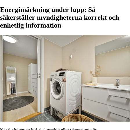
Energimärkning under lupp: Så
säkerställer myndigheterna korrekt och
enhetlig information
När du köper en kyl, diskmaskin eller värmepump är