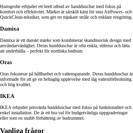
Hansgrohe erbjuder ett brett utbud av handduschar med fokus på
komfort och effektivitet. Märket är särskilt känt för sina AirPower- och
QuickClean-tekniker, som ger en mjukare stråle och enklare rengöring.
Damixa
Damixa är ett danskt märke som kombinerar skandinavisk design med
användarvänlighet. Deras handduschar är ofta enkla, stilrena och lätta
att underhålla – perfekt för nordiska badrum.
Oras
Oras fokuserar på hållbarhet och vattensparande. Deras handduschar är
utformade för att ge en behaglig upplevelse med låg vattenförbrukning
och hög kvalitet.
IKEA
IKEA erbjuder prisvärda handduschar med fokus på funktionalitet och
enkel installation. De är ett bra val för budgetvänliga uppgraderingar
eller som en snabb förbättring av badrummet.
Vanliga frågor