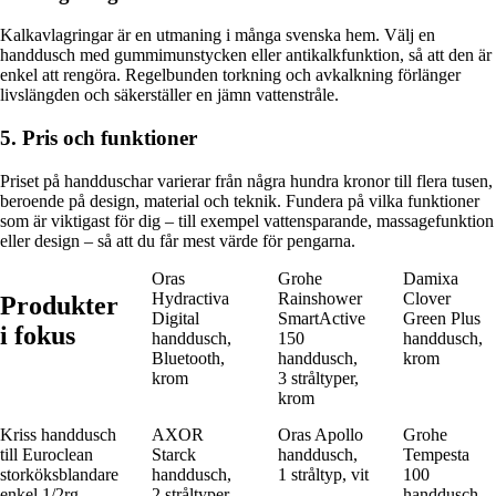
Kalkavlagringar är en utmaning i många svenska hem. Välj en
handdusch med gummimunstycken eller antikalkfunktion, så att den är
enkel att rengöra. Regelbunden torkning och avkalkning förlänger
livslängden och säkerställer en jämn vattenstråle.
5. Pris och funktioner
Priset på handduschar varierar från några hundra kronor till flera tusen,
beroende på design, material och teknik. Fundera på vilka funktioner
som är viktigast för dig – till exempel vattensparande, massagefunktion
eller design – så att du får mest värde för pengarna.
Oras
Grohe
Damixa
Hydractiva
Rainshower
Clover
Produkter
Digital
SmartActive
Green Plus
i fokus
handdusch,
150
handdusch,
Bluetooth,
handdusch,
krom
krom
3 stråltyper,
krom
Kriss handdusch
AXOR
Oras Apollo
Grohe
till Euroclean
Starck
handdusch,
Tempesta
storköksblandare
handdusch,
1 stråltyp, vit
100
enkel 1/2rg
2 stråltyper,
handdusch,