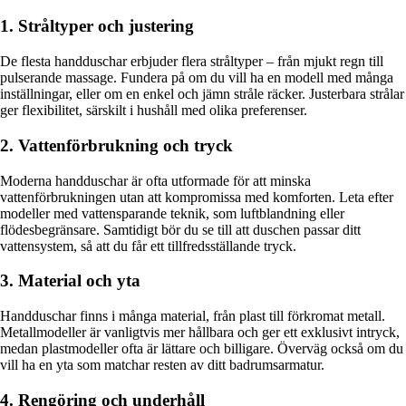
1. Stråltyper och justering
De flesta handduschar erbjuder flera stråltyper – från mjukt regn till
pulserande massage. Fundera på om du vill ha en modell med många
inställningar, eller om en enkel och jämn stråle räcker. Justerbara strålar
ger flexibilitet, särskilt i hushåll med olika preferenser.
2. Vattenförbrukning och tryck
Moderna handduschar är ofta utformade för att minska
vattenförbrukningen utan att kompromissa med komforten. Leta efter
modeller med vattensparande teknik, som luftblandning eller
flödesbegränsare. Samtidigt bör du se till att duschen passar ditt
vattensystem, så att du får ett tillfredsställande tryck.
3. Material och yta
Handduschar finns i många material, från plast till förkromat metall.
Metallmodeller är vanligtvis mer hållbara och ger ett exklusivt intryck,
medan plastmodeller ofta är lättare och billigare. Överväg också om du
vill ha en yta som matchar resten av ditt badrumsarmatur.
4. Rengöring och underhåll