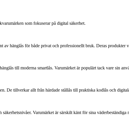
ikvarumärken som fokuserar på digital säkerhet.
 av hänglås för både privat och professionellt bruk. Deras produkter var
a hänglås till moderna smartlås. Varumärket är populärt tack vare sin an
e tillverkar allt från härdade stållås till praktiska kodlås och digita
h säkerhetsnivåer. Varumärket är särskilt känt för sina väderbeständiga 