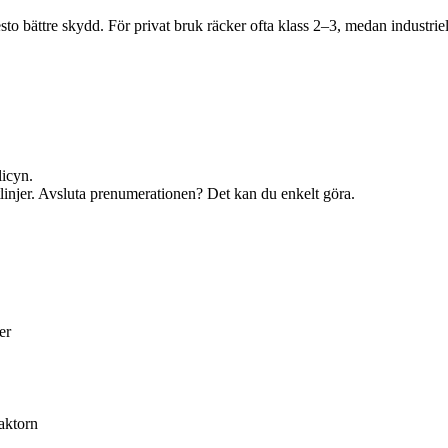
desto bättre skydd. För privat bruk räcker ofta klass 2–3, medan industri
licyn.
ktlinjer. Avsluta prenumerationen? Det kan du enkelt göra.
er
aktorn