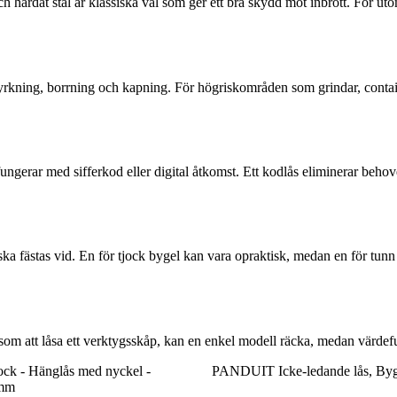
och härdat stål är klassiska val som ger ett bra skydd mot inbrott. För u
yrkning, borrning och kapning. För högriskområden som grindar, containra
ngerar med sifferkod eller digital åtkomst. Ett kodlås eliminerar beho
ka fästas vid. En för tjock bygel kan vara opraktisk, medan en för tunn är
 som att låsa ett verktygsskåp, kan en enkel modell räcka, medan värdefu
ock - Hänglås med nyckel -
PANDUIT Icke-ledande lås, By
4mm