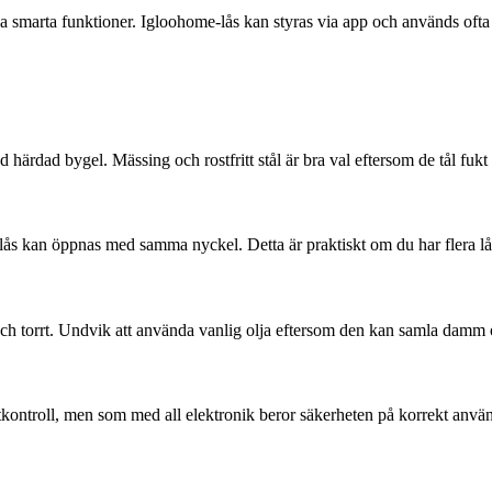
smarta funktioner. Igloohome-lås kan styras via app och används ofta i
ärdad bygel. Mässing och rostfritt stål är bra val eftersom de tål fukt o
 lås kan öppnas med samma nyckel. Detta är praktiskt om du har flera lås
 och torrt. Undvik att använda vanlig olja eftersom den kan samla damm
ontroll, men som med all elektronik beror säkerheten på korrekt anv