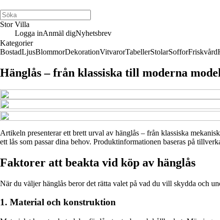
Stor Villa
Logga in
Anmäl dig
Nyhetsbrev
Kategorier
Bostad
Ljus
Blommor
Dekoration
Vitvaror
Tabeller
Stolar
Soffor
Friskvård
Hänglås – från klassiska till moderna mode
Artikeln presenterar ett brett urval av hänglås – från klassiska mekanisk
ett lås som passar dina behov. Produktinformationen baseras på tillverka
Faktorer att beakta vid köp av hänglås
När du väljer hänglås beror det rätta valet på vad du vill skydda och und
1. Material och konstruktion