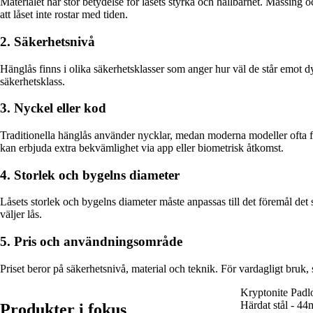
Materialet har stor betydelse för låsets styrka och hållbarhet. Mässing 
att låset inte rostar med tiden.
2. Säkerhetsnivå
Hänglås finns i olika säkerhetsklasser som anger hur väl de står emot d
säkerhetsklass.
3. Nyckel eller kod
Traditionella hänglås använder nycklar, medan moderna modeller ofta fu
kan erbjuda extra bekvämlighet via app eller biometrisk åtkomst.
4. Storlek och bygelns diameter
Låsets storlek och bygelns diameter måste anpassas till det föremål det s
väljer lås.
5. Pris och användningsområde
Priset beror på säkerhetsnivå, material och teknik. För vardagligt bruk,
Kryptonite Padl
Härdat stål - 4
Produkter i fokus