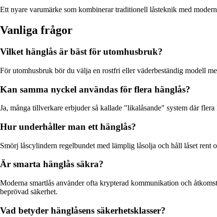
Ett nyare varumärke som kombinerar traditionell låsteknik med moderna 
Vanliga frågor
Vilket hänglås är bäst för utomhusbruk?
För utomhusbruk bör du välja en rostfri eller väderbeständig modell med h
Kan samma nyckel användas för flera hänglås?
Ja, många tillverkare erbjuder så kallade "likalåsande" system där flera
Hur underhåller man ett hänglås?
Smörj låscylindern regelbundet med lämplig låsolja och håll låset rent
Är smarta hänglås säkra?
Moderna smartlås använder ofta krypterad kommunikation och åtkomstk
beprövad säkerhet.
Vad betyder hänglåsens säkerhetsklasser?