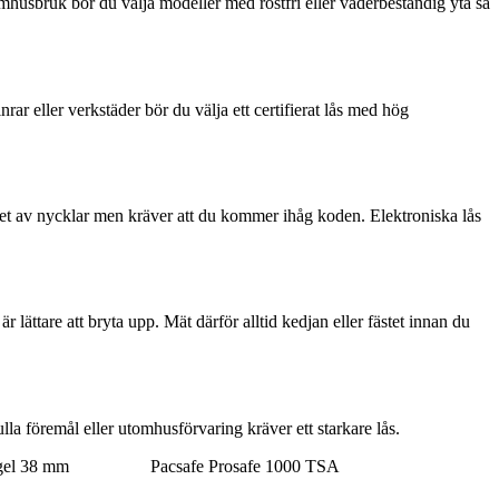
tomhusbruk bör du välja modeller med rostfri eller väderbeständig yta så
r eller verkstäder bör du välja ett certifierat lås med hög
vet av nycklar men kräver att du kommer ihåg koden. Elektroniska lås
 lättare att bryta upp. Mät därför alltid kedjan eller fästet innan du
lla föremål eller utomhusförvaring kräver ett starkare lås.
gel 38 mm
Pacsafe Prosafe 1000 TSA