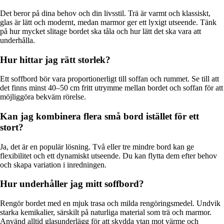
Det beror på dina behov och din livsstil. Trä är varmt och klassiskt,
glas är lätt och modernt, medan marmor ger ett lyxigt utseende. Tänk
på hur mycket slitage bordet ska tåla och hur lätt det ska vara att
underhålla.
Hur hittar jag rätt storlek?
Ett soffbord bör vara proportionerligt till soffan och rummet. Se till att
det finns minst 40–50 cm fritt utrymme mellan bordet och soffan för att
möjliggöra bekväm rörelse.
Kan jag kombinera flera små bord istället för ett
stort?
Ja, det är en populär lösning. Två eller tre mindre bord kan ge
flexibilitet och ett dynamiskt utseende. Du kan flytta dem efter behov
och skapa variation i inredningen.
Hur underhåller jag mitt soffbord?
Rengör bordet med en mjuk trasa och milda rengöringsmedel. Undvik
starka kemikalier, särskilt på naturliga material som trä och marmor.
Använd alltid glasunderlägg för att skydda ytan mot värme och