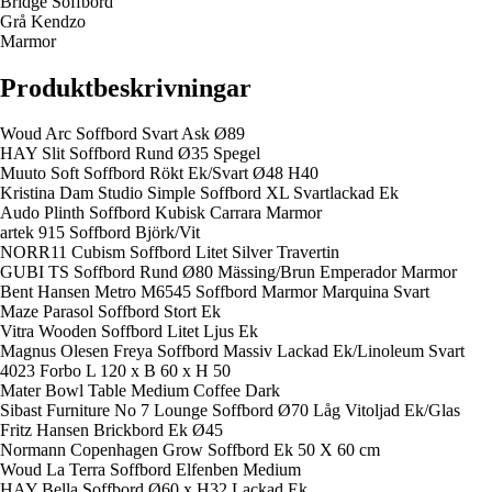
Bridge Soffbord
Grå Kendzo
Marmor
Produktbeskrivningar
Woud Arc Soffbord Svart Ask Ø89
HAY Slit Soffbord Rund Ø35 Spegel
Muuto Soft Soffbord Rökt Ek/Svart Ø48 H40
Kristina Dam Studio Simple Soffbord XL Svartlackad Ek
Audo Plinth Soffbord Kubisk Carrara Marmor
artek 915 Soffbord Björk/Vit
NORR11 Cubism Soffbord Litet Silver Travertin
GUBI TS Soffbord Rund Ø80 Mässing/Brun Emperador Marmor
Bent Hansen Metro M6545 Soffbord Marmor Marquina Svart
Maze Parasol Soffbord Stort Ek
Vitra Wooden Soffbord Litet Ljus Ek
Magnus Olesen Freya Soffbord Massiv Lackad Ek/Linoleum Svart
4023 Forbo L 120 x B 60 x H 50
Mater Bowl Table Medium Coffee Dark
Sibast Furniture No 7 Lounge Soffbord Ø70 Låg Vitoljad Ek/Glas
Fritz Hansen Brickbord Ek Ø45
Normann Copenhagen Grow Soffbord Ek 50 X 60 cm
Woud La Terra Soffbord Elfenben Medium
HAY Bella Soffbord Ø60 x H32 Lackad Ek