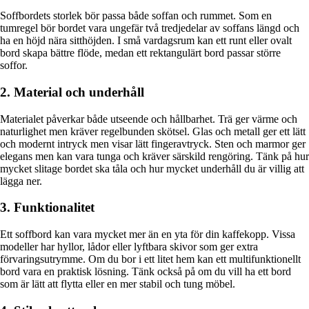
Soffbordets storlek bör passa både soffan och rummet. Som en
tumregel bör bordet vara ungefär två tredjedelar av soffans längd och
ha en höjd nära sitthöjden. I små vardagsrum kan ett runt eller ovalt
bord skapa bättre flöde, medan ett rektangulärt bord passar större
soffor.
2. Material och underhåll
Materialet påverkar både utseende och hållbarhet. Trä ger värme och
naturlighet men kräver regelbunden skötsel. Glas och metall ger ett lätt
och modernt intryck men visar lätt fingeravtryck. Sten och marmor ger
elegans men kan vara tunga och kräver särskild rengöring. Tänk på hur
mycket slitage bordet ska tåla och hur mycket underhåll du är villig att
lägga ner.
3. Funktionalitet
Ett soffbord kan vara mycket mer än en yta för din kaffekopp. Vissa
modeller har hyllor, lådor eller lyftbara skivor som ger extra
förvaringsutrymme. Om du bor i ett litet hem kan ett multifunktionellt
bord vara en praktisk lösning. Tänk också på om du vill ha ett bord
som är lätt att flytta eller en mer stabil och tung möbel.