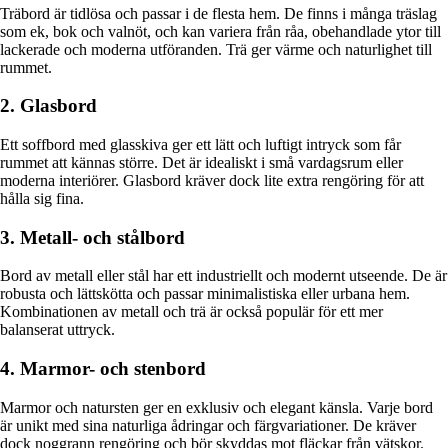
Träbord är tidlösa och passar i de flesta hem. De finns i många träslag
som ek, bok och valnöt, och kan variera från råa, obehandlade ytor till
lackerade och moderna utföranden. Trä ger värme och naturlighet till
rummet.
2. Glasbord
Ett soffbord med glasskiva ger ett lätt och luftigt intryck som får
rummet att kännas större. Det är idealiskt i små vardagsrum eller
moderna interiörer. Glasbord kräver dock lite extra rengöring för att
hålla sig fina.
3. Metall- och stålbord
Bord av metall eller stål har ett industriellt och modernt utseende. De är
robusta och lättskötta och passar minimalistiska eller urbana hem.
Kombinationen av metall och trä är också populär för ett mer
balanserat uttryck.
4. Marmor- och stenbord
Marmor och natursten ger en exklusiv och elegant känsla. Varje bord
är unikt med sina naturliga ådringar och färgvariationer. De kräver
dock noggrann rengöring och bör skyddas mot fläckar från vätskor.