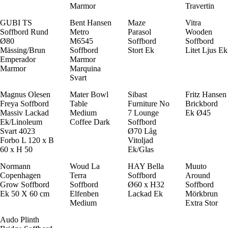
Marmor
Travertin
GUBI TS
Bent Hansen
Maze
Vitra
Soffbord Rund
Metro
Parasol
Wooden
Ø80
M6545
Soffbord
Soffbord
Mässing/Brun
Soffbord
Stort Ek
Litet Ljus Ek
Emperador
Marmor
Marmor
Marquina
Svart
Magnus Olesen
Mater Bowl
Sibast
Fritz Hansen
Freya Soffbord
Table
Furniture No
Brickbord
Massiv Lackad
Medium
7 Lounge
Ek Ø45
Ek/Linoleum
Coffee Dark
Soffbord
Svart 4023
Ø70 Låg
Forbo L 120 x B
Vitoljad
60 x H 50
Ek/Glas
Normann
Woud La
HAY Bella
Muuto
Copenhagen
Terra
Soffbord
Around
Grow Soffbord
Soffbord
Ø60 x H32
Soffbord
Ek 50 X 60 cm
Elfenben
Lackad Ek
Mörkbrun
Medium
Extra Stor
Audo Plinth