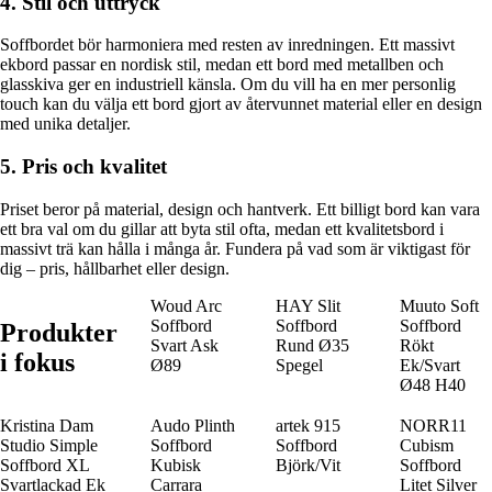
4. Stil och uttryck
Soffbordet bör harmoniera med resten av inredningen. Ett massivt
ekbord passar en nordisk stil, medan ett bord med metallben och
glasskiva ger en industriell känsla. Om du vill ha en mer personlig
touch kan du välja ett bord gjort av återvunnet material eller en design
med unika detaljer.
5. Pris och kvalitet
Priset beror på material, design och hantverk. Ett billigt bord kan vara
ett bra val om du gillar att byta stil ofta, medan ett kvalitetsbord i
massivt trä kan hålla i många år. Fundera på vad som är viktigast för
dig – pris, hållbarhet eller design.
Woud Arc
HAY Slit
Muuto Soft
Soffbord
Soffbord
Soffbord
Produkter
Svart Ask
Rund Ø35
Rökt
i fokus
Ø89
Spegel
Ek/Svart
Ø48 H40
Kristina Dam
Audo Plinth
artek 915
NORR11
Studio Simple
Soffbord
Soffbord
Cubism
Soffbord XL
Kubisk
Björk/Vit
Soffbord
Svartlackad Ek
Carrara
Litet Silver