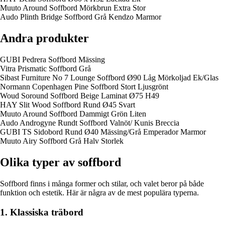
Muuto Around Soffbord Mörkbrun Extra Stor
Audo Plinth Bridge Soffbord Grå Kendzo Marmor
Andra produkter
GUBI Pedrera Soffbord Mässing
Vitra Prismatic Soffbord Grå
Sibast Furniture No 7 Lounge Soffbord Ø90 Låg Mörkoljad Ek/Glas
Normann Copenhagen Pine Soffbord Stort Ljusgrönt
Woud Soround Soffbord Beige Laminat Ø75 H49
HAY Slit Wood Soffbord Rund Ø45 Svart
Muuto Around Soffbord Dammigt Grön Liten
Audo Androgyne Rundt Soffbord Valnöt/ Kunis Breccia
GUBI TS Sidobord Rund Ø40 Mässing/Grå Emperador Marmor
Muuto Airy Soffbord Grå Halv Storlek
Olika typer av soffbord
Soffbord finns i många former och stilar, och valet beror på både
funktion och estetik. Här är några av de mest populära typerna.
1. Klassiska träbord