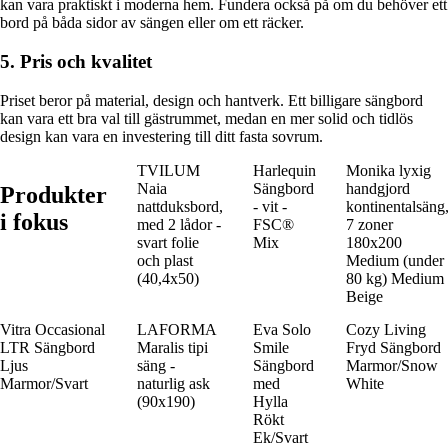
kan vara praktiskt i moderna hem. Fundera också på om du behöver ett
bord på båda sidor av sängen eller om ett räcker.
5. Pris och kvalitet
Priset beror på material, design och hantverk. Ett billigare sängbord
kan vara ett bra val till gästrummet, medan en mer solid och tidlös
design kan vara en investering till ditt fasta sovrum.
TVILUM
Harlequin
Monika lyxig
Naia
Sängbord
handgjord
Produkter
nattduksbord,
- vit -
kontinentalsäng
i fokus
med 2 lådor -
FSC®
7 zoner
svart folie
Mix
180x200
och plast
Medium (under
(40,4x50)
80 kg) Medium
Beige
Vitra Occasional
LAFORMA
Eva Solo
Cozy Living
LTR Sängbord
Maralis tipi
Smile
Fryd Sängbord
Ljus
säng -
Sängbord
Marmor/Snow
Marmor/Svart
naturlig ask
med
White
(90x190)
Hylla
Rökt
Ek/Svart