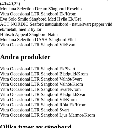
(40x40,25)
Montana Selection Dream Sängbord Rosehip
Vitra Occasional LTR Sängbord Ek/Krom
Eva Solo Smile Sängbord Med Hylla Ek/Grå
ACT NORDIC Seaford nattduksbord - natur/svart papper vild
ek/metall, med 2 hyllor
Hübsch Appeal Sängbord Natur
Montana Selection DASH Sängbord Flint
Vitra Occasional LTR Sängbord Vit/Svart
Andra produkter
Vitra Occasional LTR Sängbord Ek/Svart
Vitra Occasional LTR Sängbord Bladguld/Krom
Vitra Occasional LTR Sängbord Valnöt/Svart
Vitra Occasional LTR Sängbord Valnöt/Krom
Vitra Occasional LTR Sängbord Svart/Krom
Vitra Occasional LTR Sängbord Bladguld/Svart
Vitra Occasional LTR Sängbord Vit/Krom
Vitra Occasional LTR Sängbord Rökt Ek/Krom
Vitra Occasional LTR Sängbord Svart
Vitra Occasional LTR Sängbord Ljus Marmor/Krom
Olika typer av sängbord