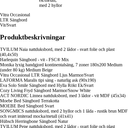
ek/metall,
med 2 hyllor
Vitra Occasional
LTR Sängbord
Vit/Svart
Produktbeskrivningar
TVILUM Naia nattduksbord, med 2 lådor - svart folie och plast
(40,4x50)
Harlequin Sängbord - vit - FSC® Mix
Monika lyxig handgjord kontinentalsäng, 7 zoner 180x200 Medium
(under 80 kg) Medium Beige
Vitra Occasional LTR Sängbord Ljus Marmor/Svart
LAFORMA Maralis tipi säng - naturlig ask (90x190)
Eva Solo Smile Sängbord med Hylla Rökt Ek/Svart
Cozy Living Fryd Sängbord Marmor/Snow White
ACT NORDIC Linnea nattduksbord, med 3 lådor - vit MDF (45x34)
Moebe Bed Sängbord Terrakotta
MOEBE Bed Sängbord Svart
SONGMICS nattduksbord, med 2 hyllor och 1 låda - rustik brun MDF
och svart imiterad mocka/metall (41x41)
Hübsch Herringbone Sängbord Natur
TVILUM Pepe nattduksbord, med 2 lådor - svart folie och plast