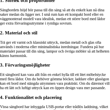
1. Storlek och proportioner
Sängbordets höjd bör passa till din säng så att du enkelt kan nå dina
saker medan du ligger ner. I små rum kan ett kompakt bord eller en
väggmonterad modell vara idealisk, medan ett större bord med lådor
ger extra förvaringsutrymme i rymliga sovrum.
2. Material och stil
Trä ger ett varmt och klassiskt uttryck, medan metall och glas ofta
används i moderna eller minimalistiska inredningar. Fundera på hur
materialet passar till din säng, lampor och övriga möbler så att helheten
känns harmonisk.
3. Förvaringsmöjligheter
Ett sängbord kan vara allt från en enkel hylla till ett litet möbelstycke
med flera lådor. Om du behöver gömma böcker, laddare eller glasögon
kan ett bord med stängda utrymmen vara praktiskt. Om du däremot vill
ha ett lätt och luftigt uttryck kan en öppen design vara mer passande.
4. Funktionalitet och placering
Vissa sängbord har inbyggda USB-portar eller trådlös laddning, vilket