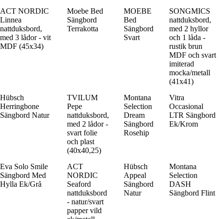
ACT NORDIC
Moebe Bed
MOEBE
SONGMICS
Linnea
Sängbord
Bed
nattduksbord,
nattduksbord,
Terrakotta
Sängbord
med 2 hyllor
med 3 lådor - vit
Svart
och 1 låda -
MDF (45x34)
rustik brun
MDF och svart
imiterad
mocka/metall
(41x41)
Hübsch
TVILUM
Montana
Vitra
Herringbone
Pepe
Selection
Occasional
Sängbord Natur
nattduksbord,
Dream
LTR Sängbord
med 2 lådor -
Sängbord
Ek/Krom
svart folie
Rosehip
och plast
(40x40,25)
Eva Solo Smile
ACT
Hübsch
Montana
Sängbord Med
NORDIC
Appeal
Selection
Hylla Ek/Grå
Seaford
Sängbord
DASH
nattduksbord
Natur
Sängbord Flint
- natur/svart
papper vild