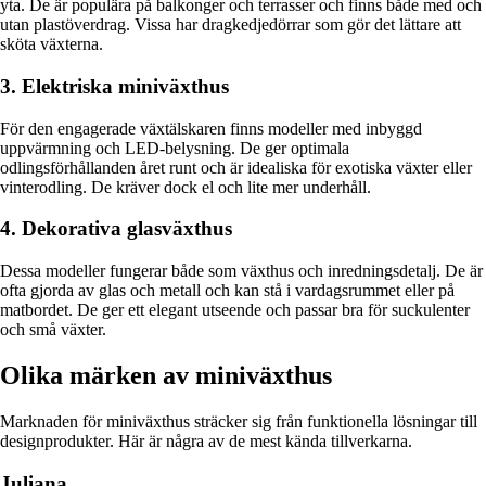
yta. De är populära på balkonger och terrasser och finns både med och
utan plastöverdrag. Vissa har dragkedjedörrar som gör det lättare att
sköta växterna.
3. Elektriska miniväxthus
För den engagerade växtälskaren finns modeller med inbyggd
uppvärmning och LED-belysning. De ger optimala
odlingsförhållanden året runt och är idealiska för exotiska växter eller
vinterodling. De kräver dock el och lite mer underhåll.
4. Dekorativa glasväxthus
Dessa modeller fungerar både som växthus och inredningsdetalj. De är
ofta gjorda av glas och metall och kan stå i vardagsrummet eller på
matbordet. De ger ett elegant utseende och passar bra för suckulenter
och små växter.
Olika märken av miniväxthus
Marknaden för miniväxthus sträcker sig från funktionella lösningar till
designprodukter. Här är några av de mest kända tillverkarna.
Juliana