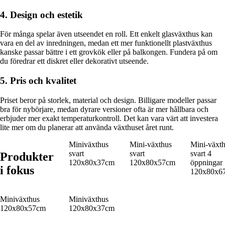
4. Design och estetik
För många spelar även utseendet en roll. Ett enkelt glasväxthus kan
vara en del av inredningen, medan ett mer funktionellt plastväxthus
kanske passar bättre i ett grovkök eller på balkongen. Fundera på om
du föredrar ett diskret eller dekorativt utseende.
5. Pris och kvalitet
Priset beror på storlek, material och design. Billigare modeller passar
bra för nybörjare, medan dyrare versioner ofta är mer hållbara och
erbjuder mer exakt temperaturkontroll. Det kan vara värt att investera
lite mer om du planerar att använda växthuset året runt.
Miniväxthus
Mini-växthus
Mini-växt
svart
svart
svart 4
Produkter
120x80x37cm
120x80x57cm
öppningar
i fokus
120x80x6
Miniväxthus
Miniväxthus
120x80x57cm
120x80x37cm