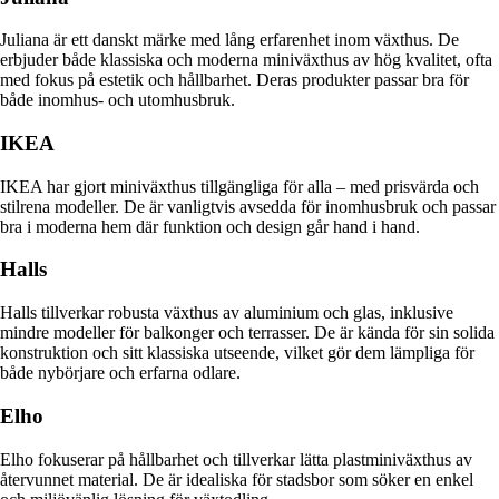
Juliana är ett danskt märke med lång erfarenhet inom växthus. De
erbjuder både klassiska och moderna miniväxthus av hög kvalitet, ofta
med fokus på estetik och hållbarhet. Deras produkter passar bra för
både inomhus- och utomhusbruk.
IKEA
IKEA har gjort miniväxthus tillgängliga för alla – med prisvärda och
stilrena modeller. De är vanligtvis avsedda för inomhusbruk och passar
bra i moderna hem där funktion och design går hand i hand.
Halls
Halls tillverkar robusta växthus av aluminium och glas, inklusive
mindre modeller för balkonger och terrasser. De är kända för sin solida
konstruktion och sitt klassiska utseende, vilket gör dem lämpliga för
både nybörjare och erfarna odlare.
Elho
Elho fokuserar på hållbarhet och tillverkar lätta plastminiväxthus av
återvunnet material. De är idealiska för stadsbor som söker en enkel