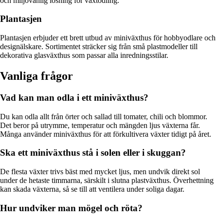
och miljövänlig lösning för växtodling.
Plantasjen
Plantasjen erbjuder ett brett utbud av miniväxthus för hobbyodlare och
designälskare. Sortimentet sträcker sig från små plastmodeller till
dekorativa glasväxthus som passar alla inredningsstilar.
Vanliga frågor
Vad kan man odla i ett miniväxthus?
Du kan odla allt från örter och sallad till tomater, chili och blommor.
Det beror på utrymme, temperatur och mängden ljus växterna får.
Många använder miniväxthus för att förkultivera växter tidigt på året.
Ska ett miniväxthus stå i solen eller i skuggan?
De flesta växter trivs bäst med mycket ljus, men undvik direkt sol
under de hetaste timmarna, särskilt i slutna plastväxthus. Överhettning
kan skada växterna, så se till att ventilera under soliga dagar.
Hur undviker man mögel och röta?