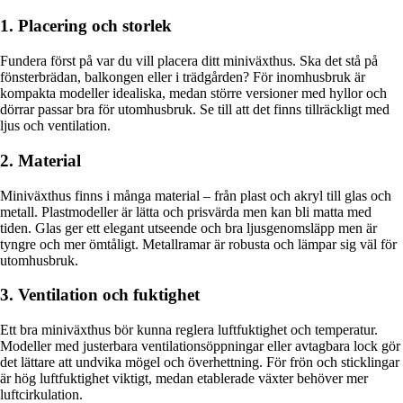
1. Placering och storlek
Fundera först på var du vill placera ditt miniväxthus. Ska det stå på
fönsterbrädan, balkongen eller i trädgården? För inomhusbruk är
kompakta modeller idealiska, medan större versioner med hyllor och
dörrar passar bra för utomhusbruk. Se till att det finns tillräckligt med
ljus och ventilation.
2. Material
Miniväxthus finns i många material – från plast och akryl till glas och
metall. Plastmodeller är lätta och prisvärda men kan bli matta med
tiden. Glas ger ett elegant utseende och bra ljusgenomsläpp men är
tyngre och mer ömtåligt. Metallramar är robusta och lämpar sig väl för
utomhusbruk.
3. Ventilation och fuktighet
Ett bra miniväxthus bör kunna reglera luftfuktighet och temperatur.
Modeller med justerbara ventilationsöppningar eller avtagbara lock gör
det lättare att undvika mögel och överhettning. För frön och sticklingar
är hög luftfuktighet viktigt, medan etablerade växter behöver mer
luftcirkulation.