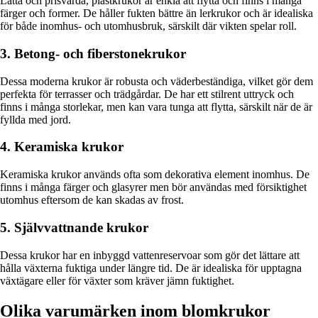
Lätta och prisvärda, plastkrukor är enkla att flytta och finns i många
färger och former. De håller fukten bättre än lerkrukor och är idealiska
för både inomhus- och utomhusbruk, särskilt där vikten spelar roll.
3. Betong- och fiberstonekrukor
Dessa moderna krukor är robusta och väderbeständiga, vilket gör dem
perfekta för terrasser och trädgårdar. De har ett stilrent uttryck och
finns i många storlekar, men kan vara tunga att flytta, särskilt när de är
fyllda med jord.
4. Keramiska krukor
Keramiska krukor används ofta som dekorativa element inomhus. De
finns i många färger och glasyrer men bör användas med försiktighet
utomhus eftersom de kan skadas av frost.
5. Självvattnande krukor
Dessa krukor har en inbyggd vattenreservoar som gör det lättare att
hålla växterna fuktiga under längre tid. De är idealiska för upptagna
växtägare eller för växter som kräver jämn fuktighet.
Olika varumärken inom blomkrukor