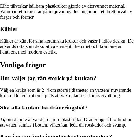
Elho tillverkar hållbara plastkrukor gjorda av återvunnet material.
Varumärket fokuserar på miljövänliga lösningar och ett brett urval av
färger och former.
Kähler
Kähler är känt för sina keramiska krukor och vaser i tidlös design. De
används ofta som dekorativa element i hemmet och kombinerar
hantverk med modern estetik.
Vanliga frågor
Hur väljer jag rätt storlek på krukan?
Välj en kruka som är 2–4 cm större i diameter än växtens nuvarande
kruka. Det ger rötterna plats att växa utan risk för övervattning.
Ska alla krukor ha dräneringshål?
Ja, om du inte använder en inre plastkruka. Dräneringshål förhindrar
att vatten samlas i botten, vilket kan leda till rotskador och svamp.
Kan jag använda inomhuskrukor utomhus?