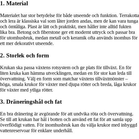
1. Material
Materialet har stor betydelse för både utseende och funktion. Terrakotta
och lera är klassiska val som låter jorden andas, men de kan vara tunga
och ömtåliga. Plast är lätt och praktiskt, men håller inte alltid fukten
lika bra. Betong och fiberstone ger ett modernt uttryck och passar bra
för utomhusbruk, medan metall och keramik ofta används inomhus för
ett mer dekorativt utseende.
2. Storlek och form
Krukan ska passa växtens rotsystem och ge plats för tillväxt. En för
liten kruka kan hämma utvecklingen, medan en för stor kan leda till
övervattning. Välj en form som matchar växtens tillväxtmönster –
höga, smala krukor för växter med djupa rötter och breda, låga krukor
för växter med ytliga rötter.
3. Dräneringshål och fat
En bra dränering är avgörande för att undvika röta och övervattning.
Se till att krukan har hål i botten och använd ett fat för att samla upp
överflödigt vatten. För inomhusbruk kan du välja krukor med inbyggd
vattenreservoar för enklare underhåll.