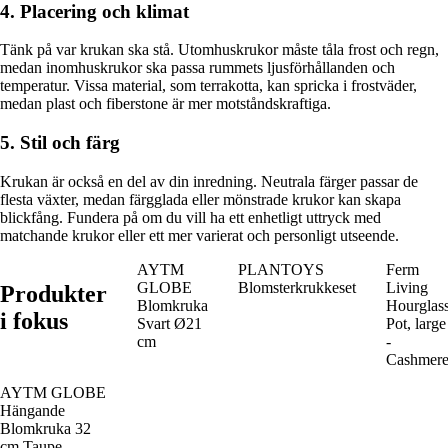
4. Placering och klimat
Tänk på var krukan ska stå. Utomhuskrukor måste tåla frost och regn,
medan inomhuskrukor ska passa rummets ljusförhållanden och
temperatur. Vissa material, som terrakotta, kan spricka i frostväder,
medan plast och fiberstone är mer motståndskraftiga.
5. Stil och färg
Krukan är också en del av din inredning. Neutrala färger passar de
flesta växter, medan färgglada eller mönstrade krukor kan skapa
blickfång. Fundera på om du vill ha ett enhetligt uttryck med
matchande krukor eller ett mer varierat och personligt utseende.
AYTM
PLANTOYS
Ferm
GLOBE
Blomsterkrukkeset
Living
Produkter
Blomkruka
Hourglas
i fokus
Svart Ø21
Pot, large
cm
-
Cashmer
AYTM GLOBE
Hängande
Blomkruka 32
cm Taupe