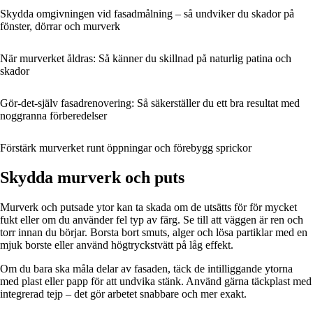
Skydda omgivningen vid fasadmålning – så undviker du skador på
fönster, dörrar och murverk
När murverket åldras: Så känner du skillnad på naturlig patina och
skador
Gör-det-själv fasadrenovering: Så säkerställer du ett bra resultat med
noggranna förberedelser
Förstärk murverket runt öppningar och förebygg sprickor
Skydda murverk och puts
Murverk och putsade ytor kan ta skada om de utsätts för för mycket
fukt eller om du använder fel typ av färg. Se till att väggen är ren och
torr innan du börjar. Borsta bort smuts, alger och lösa partiklar med en
mjuk borste eller använd högtryckstvätt på låg effekt.
Om du bara ska måla delar av fasaden, täck de intilliggande ytorna
med plast eller papp för att undvika stänk. Använd gärna täckplast med
integrerad tejp – det gör arbetet snabbare och mer exakt.