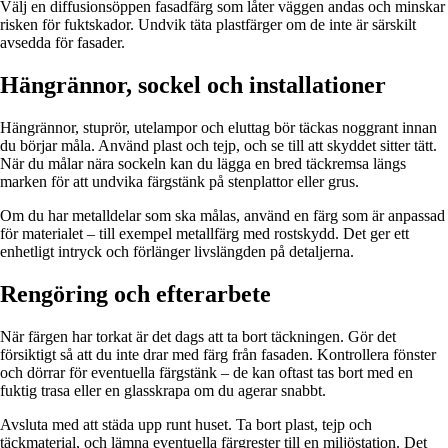
Välj en diffusionsöppen fasadfärg som låter väggen andas och minskar
risken för fuktskador. Undvik täta plastfärger om de inte är särskilt
avsedda för fasader.
Hängrännor, sockel och installationer
Hängrännor, stuprör, utelampor och eluttag bör täckas noggrant innan
du börjar måla. Använd plast och tejp, och se till att skyddet sitter tätt.
När du målar nära sockeln kan du lägga en bred täckremsa längs
marken för att undvika färgstänk på stenplattor eller grus.
Om du har metalldelar som ska målas, använd en färg som är anpassad
för materialet – till exempel metallfärg med rostskydd. Det ger ett
enhetligt intryck och förlänger livslängden på detaljerna.
Rengöring och efterarbete
När färgen har torkat är det dags att ta bort täckningen. Gör det
försiktigt så att du inte drar med färg från fasaden. Kontrollera fönster
och dörrar för eventuella färgstänk – de kan oftast tas bort med en
fuktig trasa eller en glasskrapa om du agerar snabbt.
Avsluta med att städa upp runt huset. Ta bort plast, tejp och
täckmaterial, och lämna eventuella färgrester till en miljöstation. Det