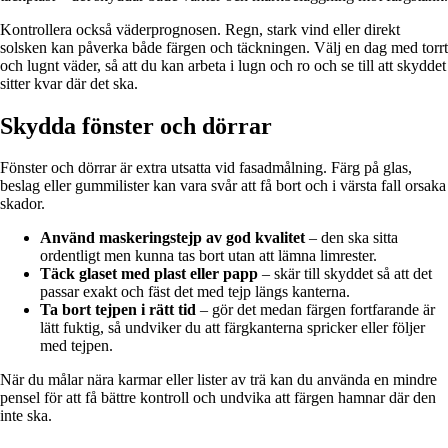
Kontrollera också väderprognosen. Regn, stark vind eller direkt
solsken kan påverka både färgen och täckningen. Välj en dag med torrt
och lugnt väder, så att du kan arbeta i lugn och ro och se till att skyddet
sitter kvar där det ska.
Skydda fönster och dörrar
Fönster och dörrar är extra utsatta vid fasadmålning. Färg på glas,
beslag eller gummilister kan vara svår att få bort och i värsta fall orsaka
skador.
Använd maskeringstejp av god kvalitet
– den ska sitta
ordentligt men kunna tas bort utan att lämna limrester.
Täck glaset med plast eller papp
– skär till skyddet så att det
passar exakt och fäst det med tejp längs kanterna.
Ta bort tejpen i rätt tid
– gör det medan färgen fortfarande är
lätt fuktig, så undviker du att färgkanterna spricker eller följer
med tejpen.
När du målar nära karmar eller lister av trä kan du använda en mindre
pensel för att få bättre kontroll och undvika att färgen hamnar där den
inte ska.