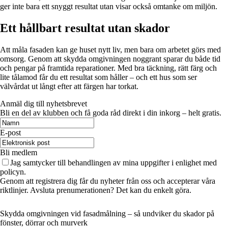
ger inte bara ett snyggt resultat utan visar också omtanke om miljön.
Ett hållbart resultat utan skador
Att måla fasaden kan ge huset nytt liv, men bara om arbetet görs med
omsorg. Genom att skydda omgivningen noggrant sparar du både tid
och pengar på framtida reparationer. Med bra täckning, rätt färg och
lite tålamod får du ett resultat som håller – och ett hus som ser
välvårdat ut långt efter att färgen har torkat.
Anmäl dig till nyhetsbrevet
Bli en del av klubben och få goda råd direkt i din inkorg – helt gratis.
E-post
Bli medlem
Jag samtycker till behandlingen av mina uppgifter i enlighet med
policyn.
Genom att registrera dig får du nyheter från oss och accepterar våra
riktlinjer. Avsluta prenumerationen? Det kan du enkelt göra.
Skydda omgivningen vid fasadmålning – så undviker du skador på
fönster, dörrar och murverk