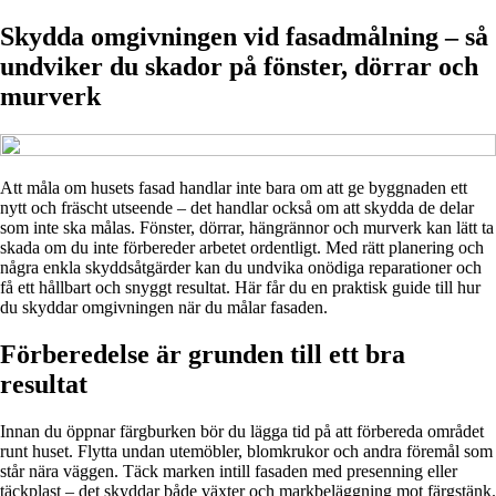
Skydda omgivningen vid fasadmålning – så
undviker du skador på fönster, dörrar och
murverk
Att måla om husets fasad handlar inte bara om att ge byggnaden ett
nytt och fräscht utseende – det handlar också om att skydda de delar
som inte ska målas. Fönster, dörrar, hängrännor och murverk kan lätt ta
skada om du inte förbereder arbetet ordentligt. Med rätt planering och
några enkla skyddsåtgärder kan du undvika onödiga reparationer och
få ett hållbart och snyggt resultat. Här får du en praktisk guide till hur
du skyddar omgivningen när du målar fasaden.
Förberedelse är grunden till ett bra
resultat
Innan du öppnar färgburken bör du lägga tid på att förbereda området
runt huset. Flytta undan utemöbler, blomkrukor och andra föremål som
står nära väggen. Täck marken intill fasaden med presenning eller
täckplast – det skyddar både växter och markbeläggning mot färgstänk.