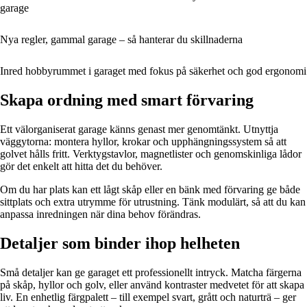
garage
Nya regler, gammal garage – så hanterar du skillnaderna
Inred hobbyrummet i garaget med fokus på säkerhet och god ergonomi
Skapa ordning med smart förvaring
Ett välorganiserat garage känns genast mer genomtänkt. Utnyttja
väggytorna: montera hyllor, krokar och upphängningssystem så att
golvet hålls fritt. Verktygstavlor, magnetlister och genomskinliga lådor
gör det enkelt att hitta det du behöver.
Om du har plats kan ett lågt skåp eller en bänk med förvaring ge både
sittplats och extra utrymme för utrustning. Tänk modulärt, så att du kan
anpassa inredningen när dina behov förändras.
Detaljer som binder ihop helheten
Små detaljer kan ge garaget ett professionellt intryck. Matcha färgerna
på skåp, hyllor och golv, eller använd kontraster medvetet för att skapa
liv. En enhetlig färgpalett – till exempel svart, grått och naturträ – ger