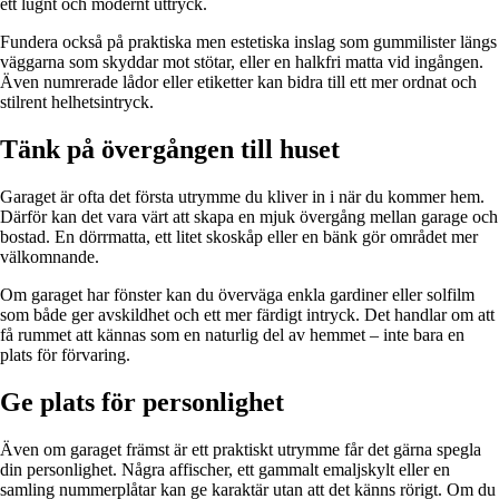
ett lugnt och modernt uttryck.
Fundera också på praktiska men estetiska inslag som gummilister längs
väggarna som skyddar mot stötar, eller en halkfri matta vid ingången.
Även numrerade lådor eller etiketter kan bidra till ett mer ordnat och
stilrent helhetsintryck.
Tänk på övergången till huset
Garaget är ofta det första utrymme du kliver in i när du kommer hem.
Därför kan det vara värt att skapa en mjuk övergång mellan garage och
bostad. En dörrmatta, ett litet skoskåp eller en bänk gör området mer
välkomnande.
Om garaget har fönster kan du överväga enkla gardiner eller solfilm
som både ger avskildhet och ett mer färdigt intryck. Det handlar om att
få rummet att kännas som en naturlig del av hemmet – inte bara en
plats för förvaring.
Ge plats för personlighet
Även om garaget främst är ett praktiskt utrymme får det gärna spegla
din personlighet. Några affischer, ett gammalt emaljskylt eller en
samling nummerplåtar kan ge karaktär utan att det känns rörigt. Om du