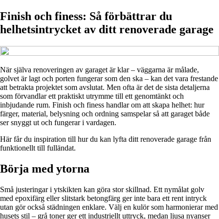
Finish och finess: Så förbättrar du
helhetsintrycket av ditt renoverade garage
När själva renoveringen av garaget är klar – väggarna är målade,
golvet är lagt och porten fungerar som den ska – kan det vara frestande
att betrakta projektet som avslutat. Men ofta är det de sista detaljerna
som förvandlar ett praktiskt utrymme till ett genomtänkt och
inbjudande rum. Finish och finess handlar om att skapa helhet: hur
färger, material, belysning och ordning samspelar så att garaget både
ser snyggt ut och fungerar i vardagen.
Här får du inspiration till hur du kan lyfta ditt renoverade garage från
funktionellt till fulländat.
Börja med ytorna
Små justeringar i ytskikten kan göra stor skillnad. Ett nymålat golv
med epoxifärg eller slitstark betongfärg ger inte bara ett rent intryck
utan gör också städningen enklare. Välj en kulör som harmonierar med
husets stil – grå toner ger ett industriellt uttryck, medan ljusa nyanser