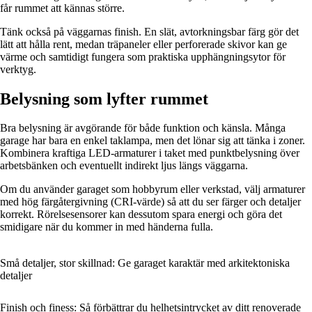
får rummet att kännas större.
Tänk också på väggarnas finish. En slät, avtorkningsbar färg gör det
lätt att hålla rent, medan träpaneler eller perforerade skivor kan ge
värme och samtidigt fungera som praktiska upphängningsytor för
verktyg.
Belysning som lyfter rummet
Bra belysning är avgörande för både funktion och känsla. Många
garage har bara en enkel taklampa, men det lönar sig att tänka i zoner.
Kombinera kraftiga LED-armaturer i taket med punktbelysning över
arbetsbänken och eventuellt indirekt ljus längs väggarna.
Om du använder garaget som hobbyrum eller verkstad, välj armaturer
med hög färgåtergivning (CRI-värde) så att du ser färger och detaljer
korrekt. Rörelsesensorer kan dessutom spara energi och göra det
smidigare när du kommer in med händerna fulla.
Små detaljer, stor skillnad: Ge garaget karaktär med arkitektoniska
detaljer
Finish och finess: Så förbättrar du helhetsintrycket av ditt renoverade