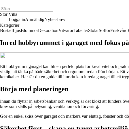
Stor Villa
Logga in
Anmäl dig
Nyhetsbrev
Kategorier
Bostad
Ljus
Blommor
Dekoration
Vitvaror
Tabeller
Stolar
Soffor
Friskvård
Inred hobbyrummet i garaget med fokus på
Ett hobbyrum i garaget kan bli en perfekt plats för kreativitet och prakti
viktigt att tänka på både säkerhet och ergonomi redan från början. Ett v
kemikalier. Här får du en guide till hur du kan inreda garaget till ett try
Börja med planeringen
Innan du flyttar in arbetsbänkar och verktyg är det klokt att fundera ö
krav som ställs på belysning, ventilation och förvaring.
Gör en enkel skiss över garaget och markera var eluttag, fönster och dö
Säkerhet först – skapa en trygg arbetsmiljö