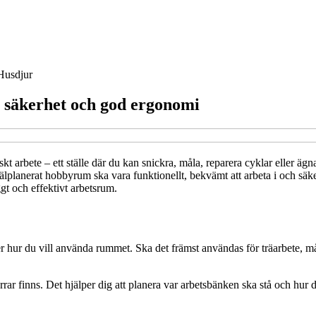
Husdjur
 säkerhet och god ergonomi
skt arbete – ett ställe där du kan snickra, måla, reparera cyklar eller ägn
älplanerat hobbyrum ska vara funktionellt, bekvämt att arbeta i och säke
ggt och effektivt arbetsrum.
ver hur du vill använda rummet. Ska det främst användas för träarbete, 
rrar finns. Det hjälper dig att planera var arbetsbänken ska stå och hur