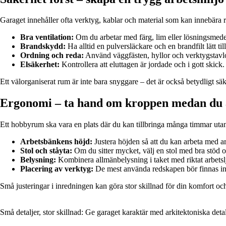
Garaget innehåller ofta verktyg, kablar och material som kan innebära r
Bra ventilation:
Om du arbetar med färg, lim eller lösningsmedel be
Brandskydd:
Ha alltid en pulversläckare och en brandfilt lätt ti
Ordning och reda:
Använd väggfästen, hyllor och verktygstavlor s
Elsäkerhet:
Kontrollera att eluttagen är jordade och i gott skick
Ett välorganiserat rum är inte bara snyggare – det är också betydligt säkr
Ergonomi – ta hand om kroppen medan du 
Ett hobbyrum ska vara en plats där du kan tillbringa många timmar utan 
Arbetsbänkens höjd:
Justera höjden så att du kan arbeta med a
Stol och ståyta:
Om du sitter mycket, välj en stol med bra stöd 
Belysning:
Kombinera allmänbelysning i taket med riktat arbetslj
Placering av verktyg:
De mest använda redskapen bör finnas inom
Små justeringar i inredningen kan göra stor skillnad för din komfort o
Små detaljer, stor skillnad: Ge garaget karaktär med arkitektoniska detal