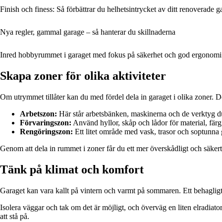
Finish och finess: Så förbättrar du helhetsintrycket av ditt renoverade g
Nya regler, gammal garage – så hanterar du skillnaderna
Inred hobbyrummet i garaget med fokus på säkerhet och god ergonomi
Skapa zoner för olika aktiviteter
Om utrymmet tillåter kan du med fördel dela in garaget i olika zoner. Det
Arbetszon:
Här står arbetsbänken, maskinerna och de verktyg du 
Förvaringszon:
Använd hyllor, skåp och lådor för material, färg o
Rengöringszon:
Ett litet område med vask, trasor och soptunna g
Genom att dela in rummet i zoner får du ett mer överskådligt och säkert
Tänk på klimat och komfort
Garaget kan vara kallt på vintern och varmt på sommaren. Ett behagligt
Isolera väggar och tak om det är möjligt, och överväg en liten elradiat
att stå på.