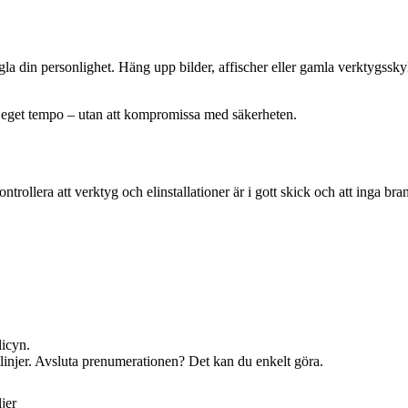
 din personlighet. Häng upp bilder, affischer eller gamla verktygsskyl
itt eget tempo – utan att kompromissa med säkerheten.
rollera att verktyg och elinstallationer är i gott skick och att inga brand
licyn.
ktlinjer. Avsluta prenumerationen? Det kan du enkelt göra.
jer