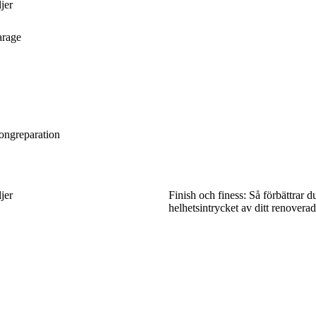
jer
arage
tongreparation
jer
Finish och finess: Så förbättrar d
helhetsintrycket av ditt renovera