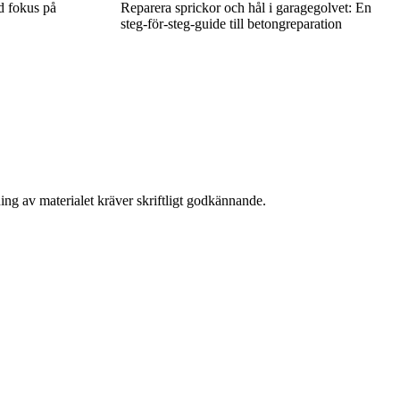
d fokus på
Reparera sprickor och hål i garagegolvet: En
steg-för-steg-guide till betongreparation
ing av materialet kräver skriftligt godkännande.