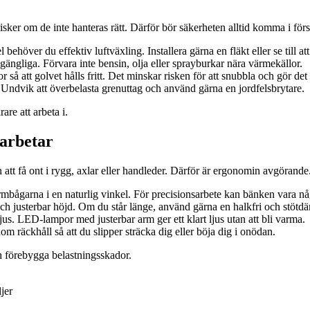
isker om de inte hanteras rätt. Därför bör säkerheten alltid komma i för
höver du effektiv luftväxling. Installera gärna en fläkt eller se till att
llgängliga. Förvara inte bensin, olja eller sprayburkar nära värmekällor.
å att golvet hålls fritt. Det minskar risken för att snubbla och gör det l
. Undvik att överbelasta grenuttag och använd gärna en jordfelsbrytare.
are att arbeta i.
arbetar
att få ont i rygg, axlar eller handleder. Därför är ergonomin avgörande
rmbågarna i en naturlig vinkel. För precisionsarbete kan bänken vara nå
och justerbar höjd. Om du står länge, använd gärna en halkfri och stöt
us. LED-lampor med justerbar arm ger ett klart ljus utan att bli varma.
 räckhåll så att du slipper sträcka dig eller böja dig i onödan.
ch förebygga belastningsskador.
jer